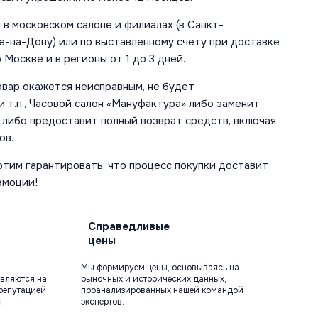
в московском салоне и филиалах (в Санкт-
е-на-Дону) или по выставленному счету при доставке
 Москве и в регионы от 1 до 3 дней.
овар окажется неисправным, не будет
 т.п., Часовой салон «Мануфактура» либо заменит
 либо предоставит полный возврат средств, включая
ов.
отим гарантировать, что процесс покупки доставит
эмоции!
Справедливые
цены
Мы формируем цены, основываясь на
вляются на
рыночных и исторических данных,
репутацией
проанализированных нашей командой
ы
экспертов.