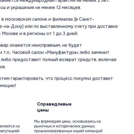
аняется международная гарантия не менее 2 лет.
сы и украшения не менее 12 месяцев.
в московском салоне и филиалах (в Санкт-
е-на-Дону) или по выставленному счету при доставке
 Москве и в регионы от 1 до 3 дней.
овар окажется неисправным, не будет
 т.п., Часовой салон «Мануфактура» либо заменит
 либо предоставит полный возврат средств, включая
ов.
отим гарантировать, что процесс покупки доставит
эмоции!
Справедливые
цены
Мы формируем цены, основываясь на
вляются на
рыночных и исторических данных,
репутацией
проанализированных нашей командой