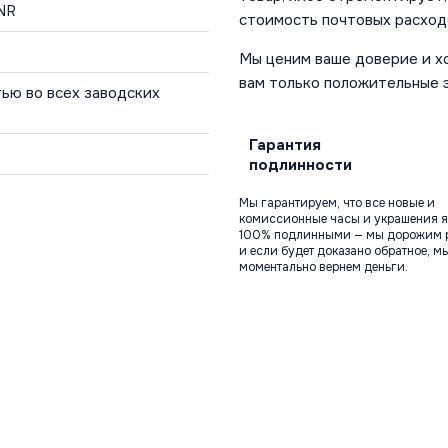
NR
стоимость почтовых расход
Мы ценим ваше доверие и х
вам только положительные 
ью во всех заводских
Гарантия
подлинности
Мы гарантируем, что все новые и
комиссионные часы и украшения я
100% подлинными — мы дорожим 
и если будет доказано обратное, м
моментально вернем деньги.