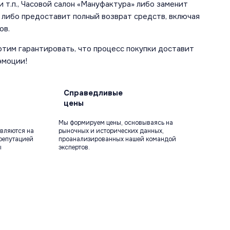
 т.п., Часовой салон «Мануфактура» либо заменит
 либо предоставит полный возврат средств, включая
ов.
отим гарантировать, что процесс покупки доставит
эмоции!
Справедливые
цены
Мы формируем цены, основываясь на
вляются на
рыночных и исторических данных,
репутацией
проанализированных нашей командой
ы
экспертов.