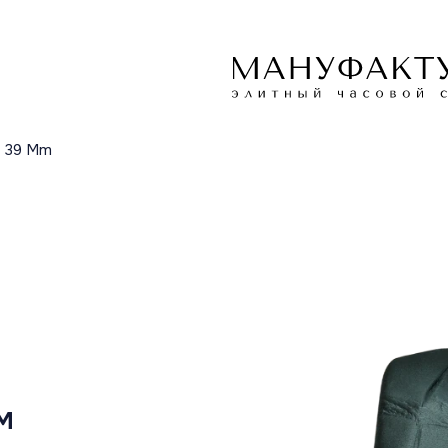
tz 39 Mm
M