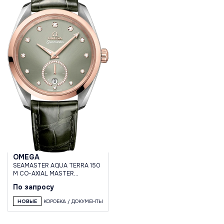
OMEGA
SEAMASTER AQUA TERRA 150
M CO-AXIAL MASTER
CHRONOMETER SMALL
По запросу
SECONDS 38 MM
НОВЫЕ
КОРОБКА / ДОКУМЕНТЫ