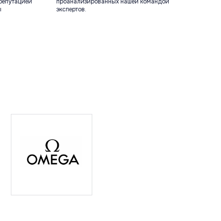
репутацией
проанализированных нашей командой
ы
экспертов.