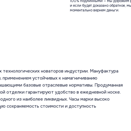
100% подлинными — мы дорожим 
и если будет доказано обратное, м
моментально вернем деньги.
х технологических новаторов индустрии. Мануфактура
, применением устойчивых к намагничиванию
вышающими базовые отраслевые нормативы. Продуманная
ной отделки гарантируют удобство в ежедневной носке.
одного из наиболее ликвидных. Часы марки высоко
шую сохраняемость стоимости и доступность