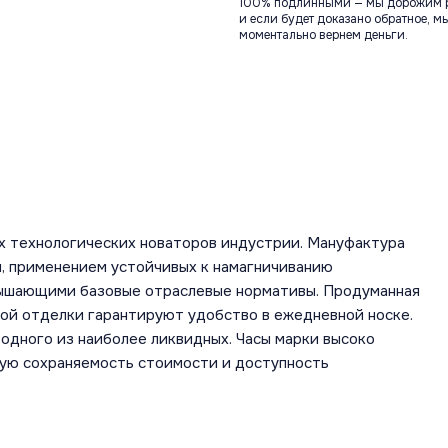
100% подлинными — мы дорожим 
и если будет доказано обратное, м
моментально вернем деньги.
х технологических новаторов индустрии. Мануфактура
, применением устойчивых к намагничиванию
вышающими базовые отраслевые нормативы. Продуманная
ной отделки гарантируют удобство в ежедневной носке.
одного из наиболее ликвидных. Часы марки высоко
шую сохраняемость стоимости и доступность