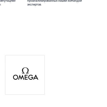
репутацией
проанализированных нашей командой
ы
экспертов.