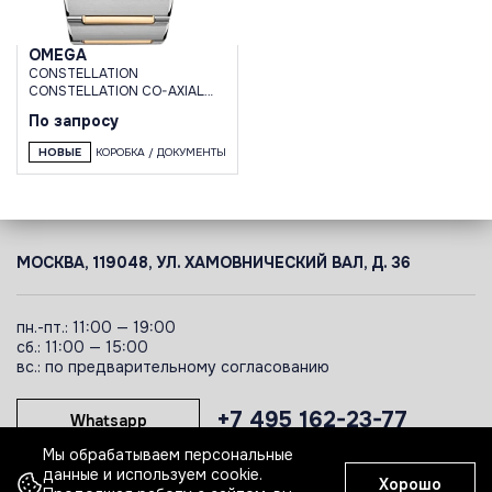
OMEGA
CONSTELLATION
CONSTELLATION CO-AXIAL
MASTER CHRONOMETER 39
По запросу
MM
НОВЫЕ
КОРОБКА / ДОКУМЕНТЫ
МОСКВА, 119048, УЛ. ХАМОВНИЧЕСКИЙ ВАЛ, Д. 36
пн.-пт.: 11:00 — 19:00
сб.: 11:00 — 15:00
вс.: по предварительному согласованию
+7 495 162-23-77
Whatsapp
Мы обрабатываем персональные
данные и используем cookie.
Хорошо
Telegram