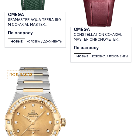
OMEGA
SEAMASTER AQUA TERRA 150
M CO-AXIAL MASTER
OMEGA
CHRONOMETER GMT
По запросу
WORLDTIMER 43 MM
CONSTELLATION CO-AXIAL
MASTER CHRONOMETER
НОВЫЕ
КОРОБКА / ДОКУМЕНТЫ
SMALL SECONDS 34 MM
По запросу
НОВЫЕ
КОРОБКА / ДОКУМЕНТЫ
ПОД ЗАКАЗ