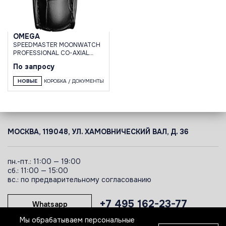
OMEGA
SPEEDMASTER MOONWATCH
PROFESSIONAL CO-AXIAL
MASTER CHRONOMETER
По запросу
CHRONOGRAPH 42 MM
НОВЫЕ
КОРОБКА / ДОКУМЕНТЫ
МОСКВА, 119048, УЛ. ХАМОВНИЧЕСКИЙ ВАЛ, Д. 36
пн.-пт.: 11:00 — 19:00
сб.: 11:00 — 15:00
вс.: по предварительному согласованию
+7 495 162-23-77
Whatsapp
Мы обрабатываем персональные