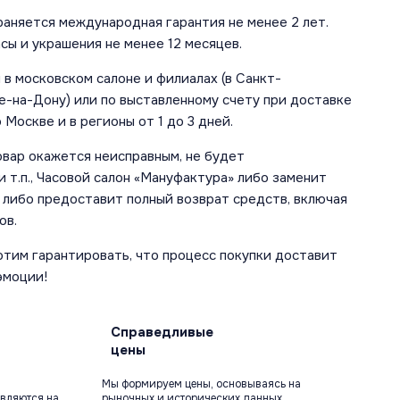
аняется международная гарантия не менее 2 лет.
сы и украшения не менее 12 месяцев.
в московском салоне и филиалах (в Санкт-
е-на-Дону) или по выставленному счету при доставке
 Москве и в регионы от 1 до 3 дней.
овар окажется неисправным, не будет
 т.п., Часовой салон «Мануфактура» либо заменит
 либо предоставит полный возврат средств, включая
ов.
отим гарантировать, что процесс покупки доставит
эмоции!
Справедливые
цены
Мы формируем цены, основываясь на
вляются на
рыночных и исторических данных,