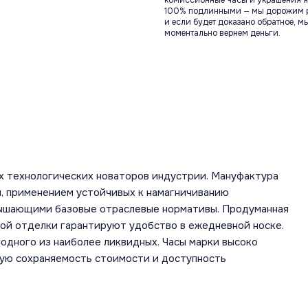
комиссионные часы и украшения я
100% подлинными — мы дорожим 
и если будет доказано обратное, м
моментально вернем деньги.
х технологических новаторов индустрии. Мануфактура
, применением устойчивых к намагничиванию
вышающими базовые отраслевые нормативы. Продуманная
ной отделки гарантируют удобство в ежедневной носке.
одного из наиболее ликвидных. Часы марки высоко
шую сохраняемость стоимости и доступность