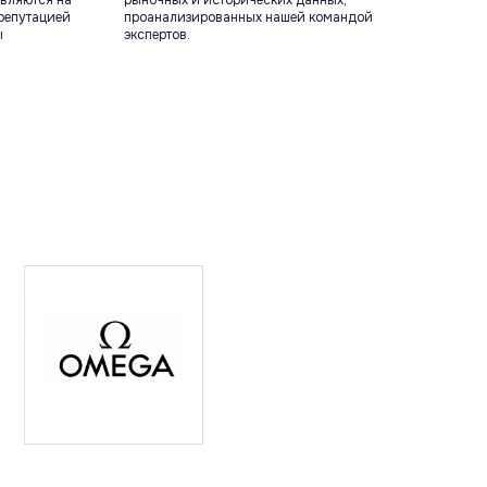
вляются на
рыночных и исторических данных,
репутацией
проанализированных нашей командой
ы
экспертов.