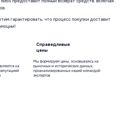
 либо предоставит полный возврат средств, включая
ов.
отим гарантировать, что процесс покупки доставит
эмоции!
Справедливые
цены
Мы формируем цены, основываясь на
вляются на
рыночных и исторических данных,
репутацией
проанализированных нашей командой
ы
экспертов.