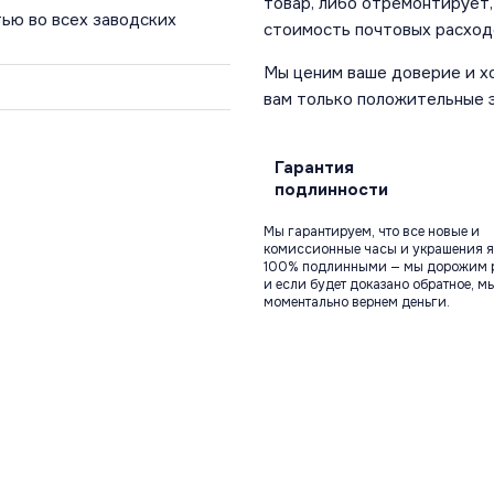
товар, либо отремонтирует,
ью во всех заводских
стоимость почтовых расход
Мы ценим ваше доверие и х
вам только положительные 
Гарантия
подлинности
Мы гарантируем, что все новые и
комиссионные часы и украшения я
100% подлинными — мы дорожим 
и если будет доказано обратное, м
моментально вернем деньги.