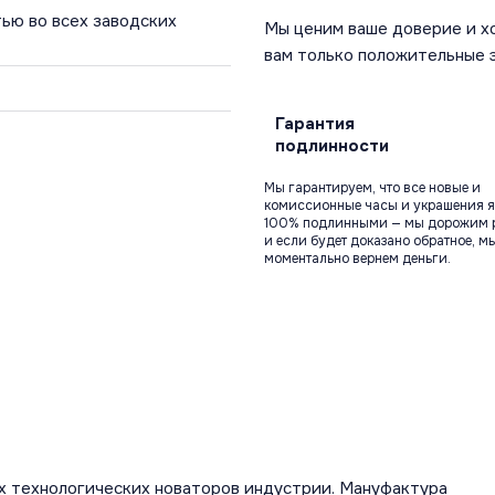
ью во всех заводских
Мы ценим ваше доверие и х
вам только положительные 
Гарантия
подлинности
Мы гарантируем, что все новые и
комиссионные часы и украшения я
100% подлинными — мы дорожим 
и если будет доказано обратное, м
моментально вернем деньги.
х технологических новаторов индустрии. Мануфактура