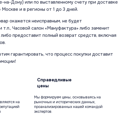
е-на-Дону) или по выставленному счету при доставке
 Москве и в регионы от 1 до 3 дней.
овар окажется неисправным, не будет
 т.п., Часовой салон «Мануфактура» либо заменит
 либо предоставит полный возврат средств, включая
ов.
отим гарантировать, что процесс покупки доставит
эмоции!
Справедливые
цены
Мы формируем цены, основываясь на
вляются на
рыночных и исторических данных,
репутацией
проанализированных нашей командой
ы
экспертов.