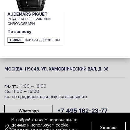
AUDEMARS PIGUET
ROYAL OAK SELFWINDING
CHRONOGRAPH
По запросу
НОВЫЕ
КОРОБКА / ДОКУМЕНТЫ
МОСКВА, 119048, УЛ. ХАМОВНИЧЕСКИЙ ВАЛ, Д. 36
пн.-пт.: 11:00 — 19:00
сб.: 11:00 — 15:00
вс.: по предварительному согласованию
+7 495 162-23-77
Whatsapp
Мы обрабатываем персональные
данные и используем cookie.
Хорошо
Telegram