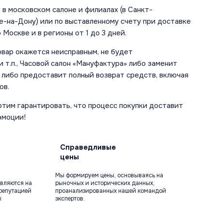
в московском салоне и филиалах (в Санкт-
е-на-Дону) или по выставленному счету при доставке
 Москве и в регионы от 1 до 3 дней.
овар окажется неисправным, не будет
 т.п., Часовой салон «Мануфактура» либо заменит
 либо предоставит полный возврат средств, включая
ов.
отим гарантировать, что процесс покупки доставит
эмоции!
Справедливые
цены
Мы формируем цены, основываясь на
вляются на
рыночных и исторических данных,
репутацией
проанализированных нашей командой
ы
экспертов.